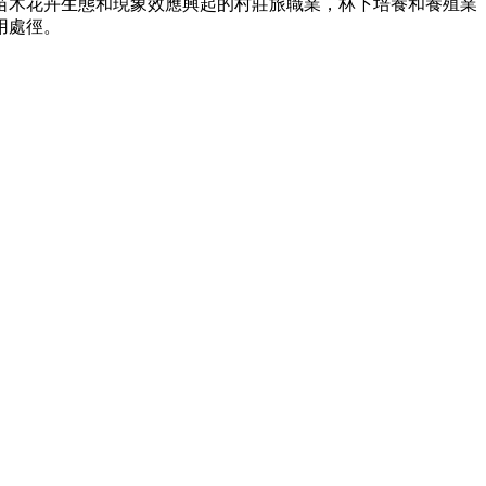
托苗木花卉生態和現象效應興起的村莊旅職業，林下培養和養殖業
用處徑。