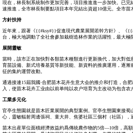
現在，林長制系統制作更加完善，項目推進進一步加快。已完
速推進，全市林長制要點項目本年完結出資超10億元。全市苗
方針扶持
近年來，跟著《{{#ksy#}}促進現代農業展開若幹方針》、《{
台，極大地調動了全社會參加栽樹造林作業的活躍性，最大極
展開靈敏
當時，該市正在加快對各類苗木種類進行更新換代，加大對低
育苗設備、新式培養基質等新技能、新資料的推廣運用，逐漸
征的集約運營改動。
通過接連15屆我國·合肥苗木花卉生意大会的推介和打造，合
入，使苗木花卉工业由以前单纯以农户培育为主改动为包含农
工業多元化
官亭生態園就是苗木匠業展開的典型案例。官亭生態園東接蜀山
心，靈敏輻射周邊張祠、童大井、焦婆社區三個村（社區），通過
苗木出産單位面積經濟效益約爲傳統農作物的5倍—10倍，高