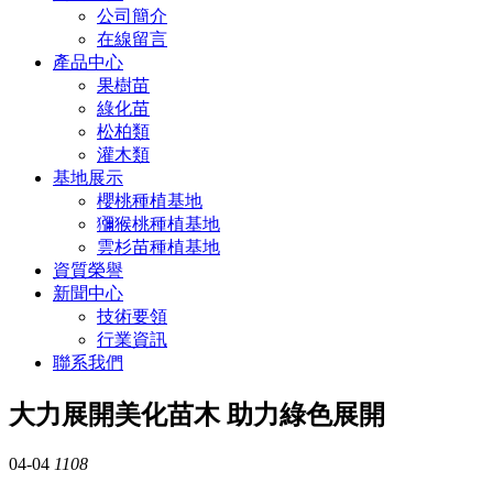
公司簡介
在線留言
產品中心
果樹苗
綠化苗
松柏類
灌木類
基地展示
櫻桃種植基地
獼猴桃種植基地
雲杉苗種植基地
資質榮譽
新聞中心
技術要領
行業資訊
聯系我們
大力展開美化苗木 助力綠色展開
04-04
1108