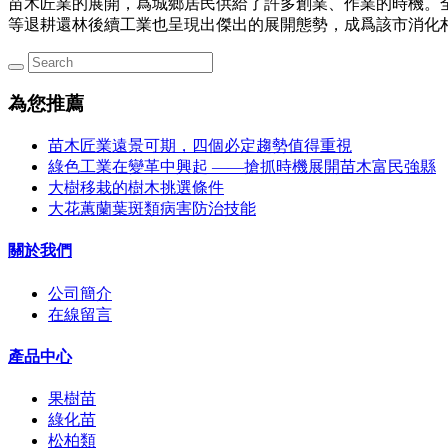
苗木匠業的展開，爲城鄉居民供給了許多創業、作業的時機。全
等退耕還林後續工業也呈現出傑出的展開態勢，成爲該市消化
為您推薦
苗木匠業遠景可期，四個必定趨勢值得重視
綠色工業在變革中興起 ——搶抓時機展開苗木富民強縣
大樹移栽的樹木挑選條件
大花蕙蘭葉斑類病害防治技能
關於我們
公司簡介
在線留言
產品中心
果樹苗
綠化苗
松柏類