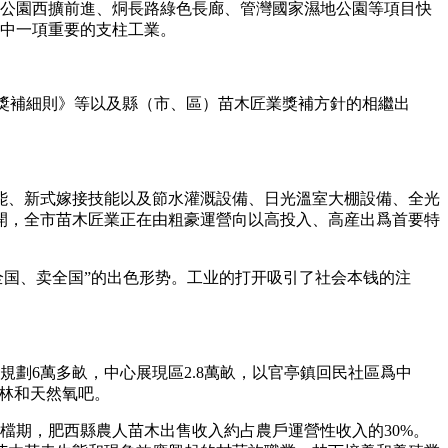
林公園西擴前進、烔長路綠色長廊、管灣國家濕地公園等項目快
濟中一項重要的支柱工業。
美化大會戰獎補細則》等以及縣（市、區）苗木匠業獎補方針的相繼出
能、新式嫁接技能以及節水灌溉設備、日光溫室大棚設備、全光
開，全市苗木匠業正在由粗豪運營向以高投入、高産出爲首要特
全国、卖全国”的出色形势。工业的打开吸引了社会本钱的注
劃6萬多畝，中心展現區2.8萬畝，以官亭鎮回民社區爲中
賞林和天然氧吧。
檔期，肥西縣農人苗木出售收入約占農戶運營性收入的30%。