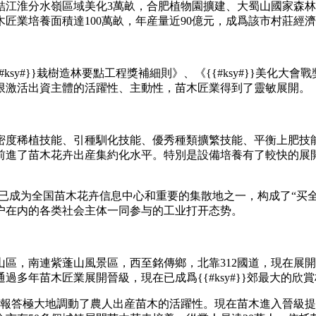
結江淮分水嶺區域美化3萬畝，合肥植物園擴建、大蜀山國家森
木匠業培養面積達100萬畝，年産量近90億元，成爲該市村莊經
{#ksy#}}栽樹造林要點工程獎補細則》、《{{#ksy#}}
限激活出資主體的活躍性、主動性，苗木匠業得到了靈敏展開。
密度稀植技能、引種馴化技能、優秀種類擴繁技能、平衡上肥技
前進了苗木花卉出産集約化水平。特別是設備培養有了較快的展
肥已成为全国苗木花卉信息中心和重要的集散地之一，构成了“买
户在内的各类社会主体一同参与的工业打开态势。
區，南連紫蓬山風景區，西至銘傳鄉，北靠312國道，現在展開規
多年苗木匠業展開晉級，現在已成爲{{#ksy#}}郊最大的欣
額報答極大地調動了農人出産苗木的活躍性。現在苗木進入晉級提