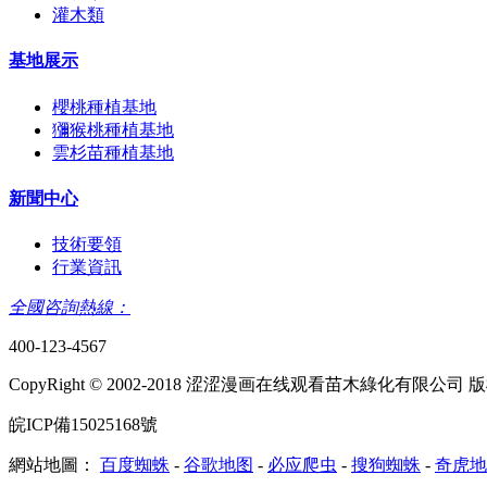
灌木類
基地展示
櫻桃種植基地
獼猴桃種植基地
雲杉苗種植基地
新聞中心
技術要領
行業資訊
全國咨詢熱線：
400-123-4567
CopyRight © 2002-2018 涩涩漫画在线观看苗木綠化有限公司
皖ICP備15025168號
網站地圖：
百度蜘蛛
-
谷歌地图
-
必应爬虫
-
搜狗蜘蛛
-
奇虎地