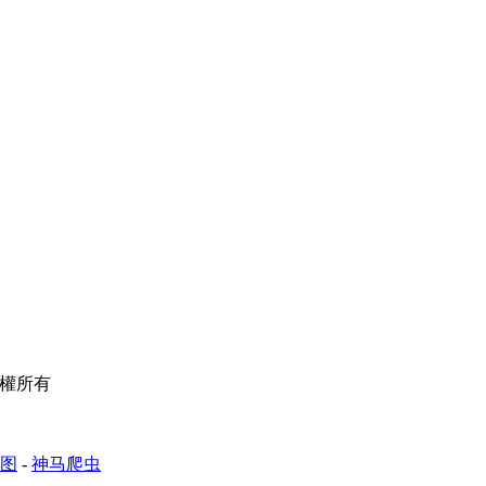
 版權所有
图
-
神马爬虫