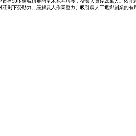
市有50多個城鎮展開苗木花卉培養，從業人員達20萬人。依
村莊剩下勞動力、緩解農人作業壓力、吸引農人工返鄉創業的有