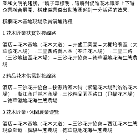
業和文明的翅膀。”魏子華標明，這將對促進花木職業上下遊
企業融合展開、構建職業傑出世態圈起到十分活躍的效果。
橫欄花木基地現場欣賞溝通路程
1 花木匠業扶貧對接線路
酒店→花木基地（花木大道）→卉盛工業園→大棚培養區（大
華照花木場）→三豐四路喬木區（春晖花木場）→三豐三路
（三沙地被區花木場）→三沙花卉協會→德華濕地花海生態農
場
2 精品花木供需對接線路
酒店→三沙花卉協會→接源路灌木街（紫龍花木場到洛洛花木
場）→浙江商戶灌木商場→三沙精品園區路口（飛揚花木場）
→德華濕地花海生態農場
3 花木匠業+休閑農業遊覽
酒店→花木基地（花木大道）→三沙花卉協會→西江花木生態
現象廊道→廣駿生態農場→德華濕地花海生態農場