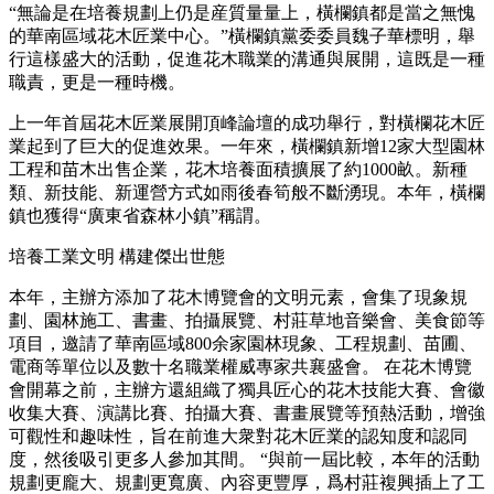
“無論是在培養規劃上仍是産質量量上，橫欄鎮都是當之無愧
的華南區域花木匠業中心。”橫欄鎮黨委委員魏子華標明，舉
行這樣盛大的活動，促進花木職業的溝通與展開，這既是一種
職責，更是一種時機。
上一年首屆花木匠業展開頂峰論壇的成功舉行，對橫欄花木匠
業起到了巨大的促進效果。一年來，橫欄鎮新增12家大型園林
工程和苗木出售企業，花木培養面積擴展了約1000畝。新種
類、新技能、新運營方式如雨後春筍般不斷湧現。本年，橫欄
鎮也獲得“廣東省森林小鎮”稱謂。
培養工業文明 構建傑出世態
本年，主辦方添加了花木博覽會的文明元素，會集了現象規
劃、園林施工、書畫、拍攝展覽、村莊草地音樂會、美食節等
項目，邀請了華南區域800余家園林現象、工程規劃、苗圃、
電商等單位以及數十名職業權威專家共襄盛會。 在花木博覽
會開幕之前，主辦方還組織了獨具匠心的花木技能大賽、會徽
收集大賽、演講比賽、拍攝大賽、書畫展覽等預熱活動，增強
可觀性和趣味性，旨在前進大衆對花木匠業的認知度和認同
度，然後吸引更多人參加其間。 “與前一屆比較，本年的活動
規劃更龐大、規劃更寬廣、內容更豐厚，爲村莊複興插上了工