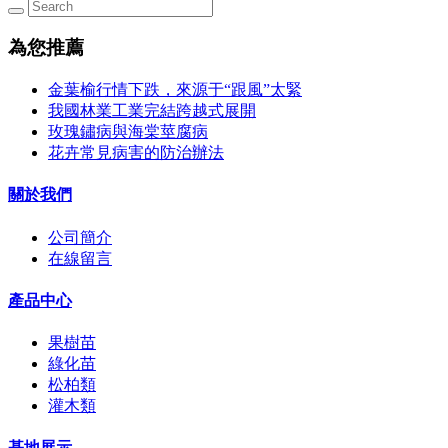
為您推薦
金葉榆行情下跌，來源于“跟風”太緊
我國林業工業完結跨越式展開
玫瑰鏽病與海棠莖腐病
花卉常見病害的防治辦法
關於我們
公司簡介
在線留言
產品中心
果樹苗
綠化苗
松柏類
灌木類
基地展示