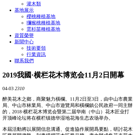
灌木類
基地展示
櫻桃種植基地
獼猴桃種植基地
雲杉苗種植基地
資質榮譽
新聞中心
技術要領
行業資訊
聯系我們
2019我國·横栏花木博览会11月2日開幕
04-03
2310
醉美花木之鄉，商聚魅力橫欄。11月2日至3日，由中山市農業
局、中山市林業局、中山市遊覽局和橫欄鎮公民政府一同主辦
的，2018·横栏花木博览会暨第二届华南（中山）花木匠业打
开顶峰论坛将在横栏镇德华湿地花海生态农场举办。
本屆活動將以展開信息溝通、促進協作展開爲要點，研討花木