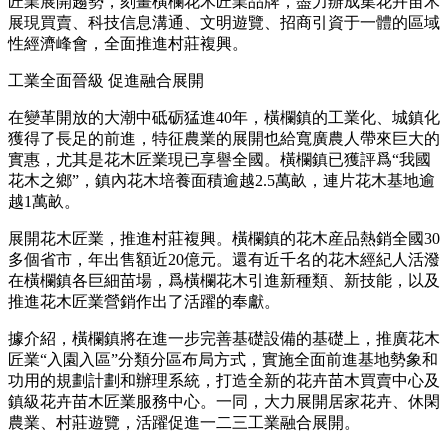
匠業展開趨勢，刻畫橫欄花木匠業品牌，盡力辦成集花卉苗木
展現買賣、科技信息溝通、文明遊覽、招商引資于一體的區域
性經濟峰會，全面推進村莊複興。
工業全面晉級 促進融合展開
在變革開放的大潮中砥砺猛進40年，橫欄鎮的工業化、城鎮化
獲得了長足的前進，特征農業的展開也給寬廣農人帶來巨大的
實惠，尤其是花木匠業現已享譽全國。橫欄鎮已獲評爲“我國
花木之鄉”，鎮內花木培養面積逾越2.5萬畝，連片花木基地逾
越1萬畝。
展開花木匠業，推進村莊複興。橫欄鎮的花木産品熱銷全國30
多個省市，年出售額近20億元。還有近千名的花木經紀人活潑
在橫欄鎮各巨細苗場，爲橫欄花木引進新種類、新技能，以及
推進花木匠業營銷作出了活躍的奉獻。
據介紹，橫欄鎮將在進一步完善基礎設備的基礎上，推廣花木
匠業“入園入區”分類分區布局方式，實施全面前進基地勢象和
功用的規劃計劃和辦理系統，打造全新的花卉苗木買賣中心及
鎮級花卉苗木匠業服務中心。一同，大力展開居家花卉、休閑
農業、村莊遊覽，活躍促進一二三工業融合展開。