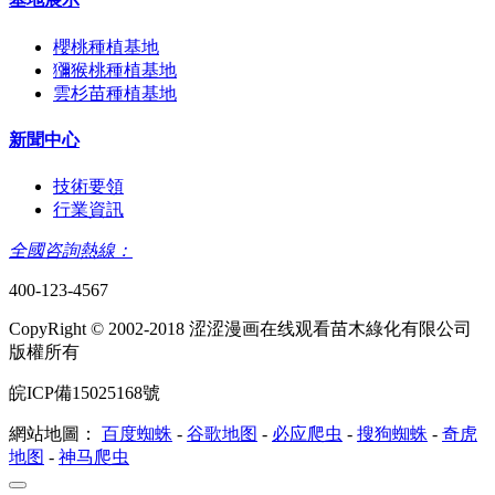
櫻桃種植基地
獼猴桃種植基地
雲杉苗種植基地
新聞中心
技術要領
行業資訊
全國咨詢熱線：
400-123-4567
CopyRight © 2002-2018 涩涩漫画在线观看苗木綠化有限公司
版權所有
皖ICP備15025168號
網站地圖：
百度蜘蛛
-
谷歌地图
-
必应爬虫
-
搜狗蜘蛛
-
奇虎
地图
-
神马爬虫